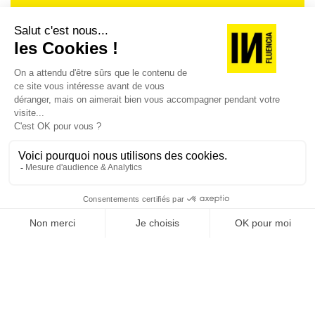
Je suis déjà abonné(e) :
je consulte la revue en
version digitale
SUIVEZ-NOUS
@
INfluencialemag