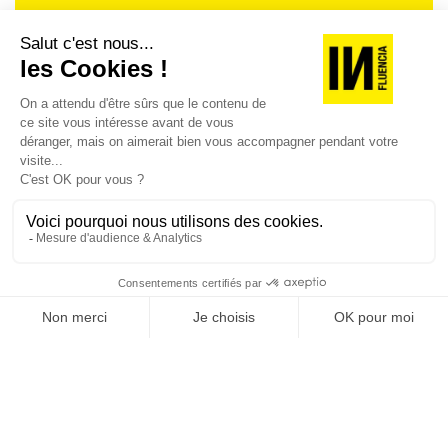
Je suis déjà abonné(e) :
je consulte la revue en
version digitale
SUIVEZ-NOUS
@
INfluencialemag