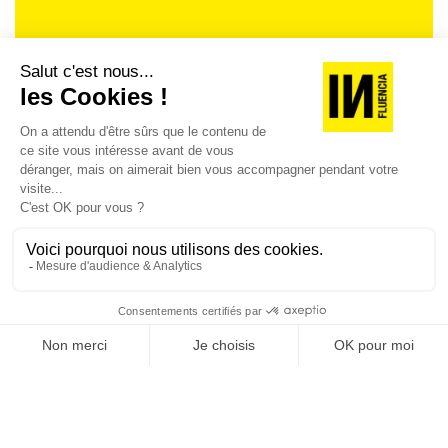
Je suis déjà abonné(e) :
je consulte la revue en
version digitale
SUIVEZ-NOUS
@
INfluencialemag