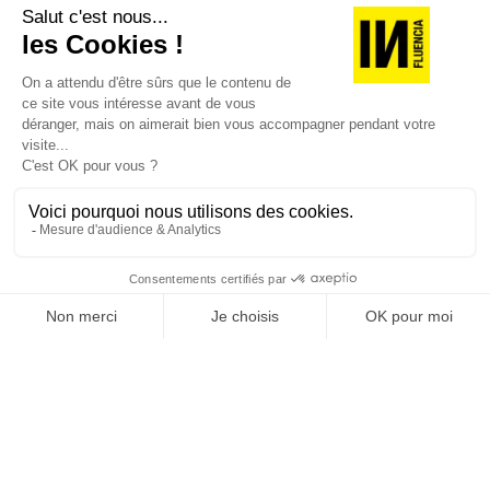
version digitale
SUIVEZ-NOUS
@
INfluencialemag