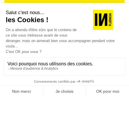
Je suis déjà abonné(e) :
je consulte la revue en
version digitale
SUIVEZ-NOUS
@
INfluencialemag