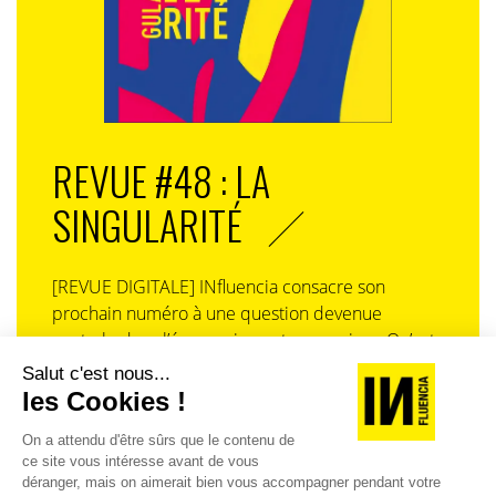
REVUE #48 : LA
SINGULARITÉ
[REVUE DIGITALE] INfluencia consacre son
prochain numéro à une question devenue
centrale dans l’économie contemporaine : Qu’est-
ce que la singularité à l’heure de la
standardisation généralisée ? Ce numéro explore
la singularité là où elle est la plus mise à l’épreuve
: dans l’entreprise, dans la marque, dans les
organisations, dans les choix de gouvernance,