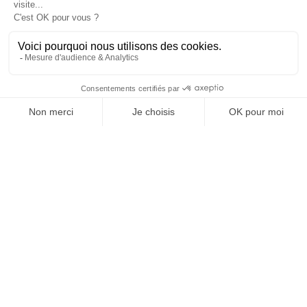
dans le rapport au pouvoir et à la technologie.
J'ACHÈTE LE NUMÉRO
JE M'ABONNE 1 AN - 4 NUM.
JE DÉCOUVRE LES NUMÉROS PRÉCÉDENTS
Je suis déjà abonné(e) :
je consulte la revue en
version digitale