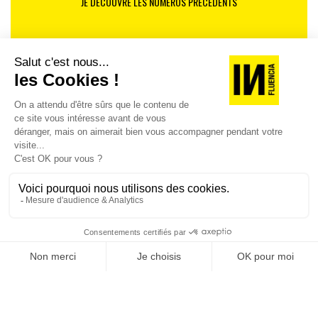
JE DÉCOUVRE LES NUMÉROS PRÉCÉDENTS
Je suis déjà abonné(e) :
je consulte la revue en
version digitale
SUIVEZ-NOUS
@
INfluencialemag