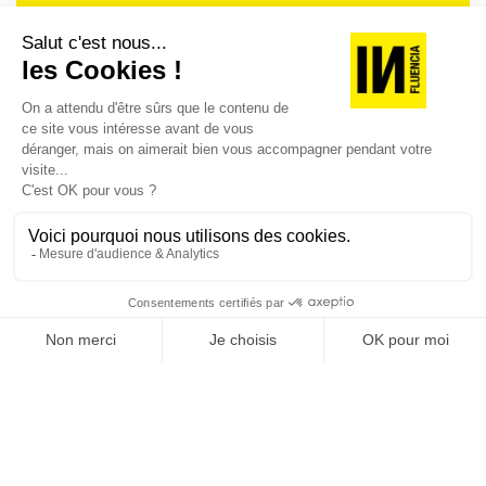
Je suis déjà abonné(e) :
je consulte la revue en
version digitale
SUIVEZ-NOUS
@
INfluencialemag