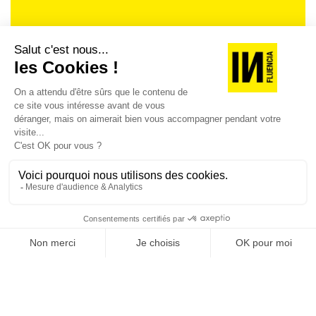
Je suis déjà abonné(e) :
je consulte la revue en
version digitale
SUIVEZ-NOUS
@
INfluencialemag