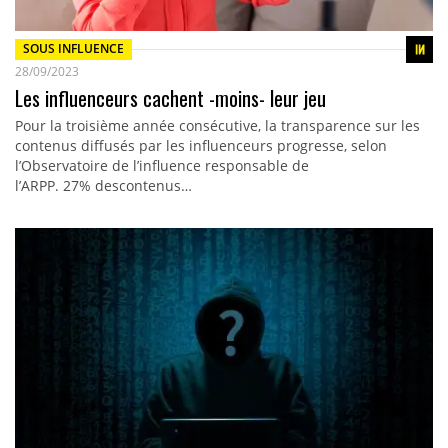
SOUS INFLUENCE
28/09/2023
Les influenceurs cachent -moins- leur jeu
Pour la troisième année consécutive, la transparence sur les
contenus diffusés par les influenceurs progresse, selon
l’Observatoire de l’influence responsable de
l’ARPP. 27% descontenus…