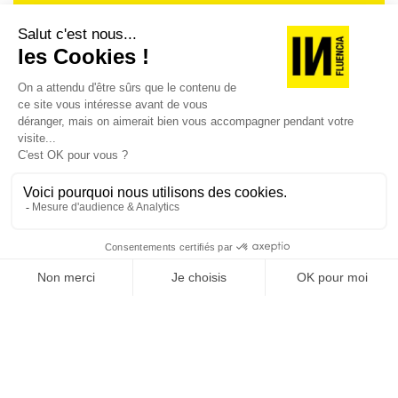
Je suis déjà abonné(e) :
je consulte la revue en
version digitale
SUIVEZ-NOUS
@
INfluencialemag