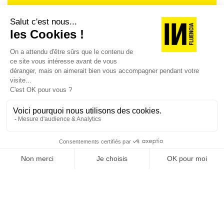
Je suis déjà abonné(e) :
je consulte la revue en
version digitale
SUIVEZ-NOUS
@
INfluencialemag