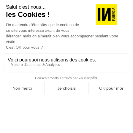
Je suis déjà abonné(e) :
je consulte la revue en
version digitale
SUIVEZ-NOUS
@
INfluencialemag