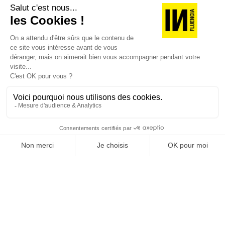
version digitale
SUIVEZ-NOUS
@
INfluencialemag