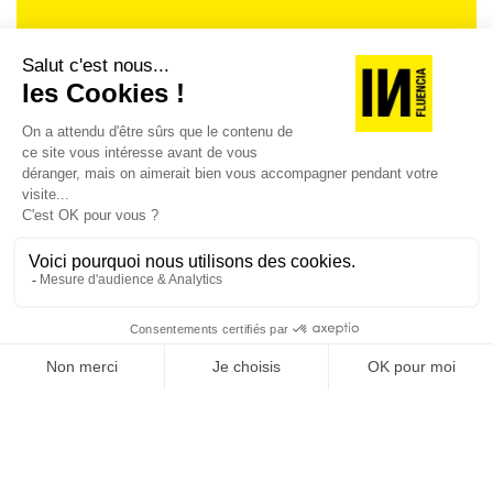
Je suis déjà abonné(e) :
je consulte la revue en
version digitale
SUIVEZ-NOUS
@
INfluencialemag