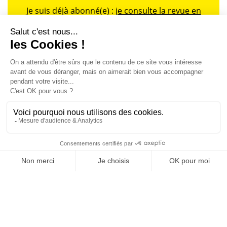
Je suis déjà abonné(e) :
je consulte la revue en
version digitale
SUIVEZ-NOUS
@
INfluencialemag