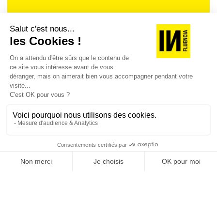
Je suis déjà abonné(e) :
je consulte la revue en
version digitale
SUIVEZ-NOUS
@
INfluencialemag