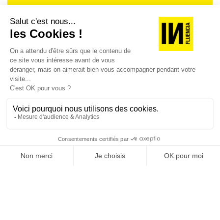
Je suis déjà abonné(e) :
je consulte la revue en
version digitale
SUIVEZ-NOUS
@
INfluencialemag