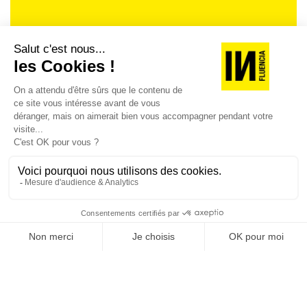
Je suis déjà abonné(e) :
je consulte la revue en
version digitale
SUIVEZ-NOUS
@
INfluencialemag