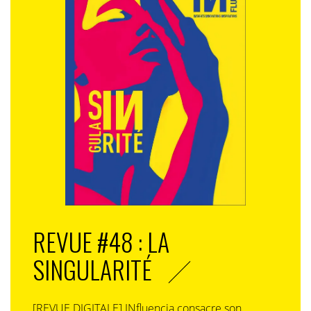
REVUE #48 : LA
SINGULARITÉ
[REVUE DIGITALE] INfluencia consacre son