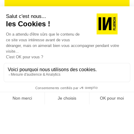
Je suis déjà abonné(e) :
je consulte la revue en
version digitale
SUIVEZ-NOUS
@
INfluencialemag