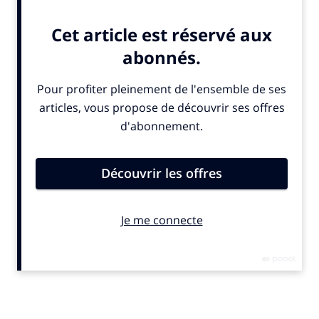
Pour une idéaliste comme moi, le mensonge dans
notre société est insupportable
I.K
. : Mon coup de colère, c’est le mensonge qui devient
OK dans notre société, voire considéré comme une
vérité. La série « La Fièvre » sur Canal+, inspirée du livre
« Le Monde d’hier » de Stefan Zweig**, décrit
parfaitement notre époque : la folie et l’instantanéité
des réseaux sociaux, la manipulation des masses, et
comment une idée taboue peut devenir acceptable,
entrer dans le langage courant et influencer les
mœurs. C’est ce que fait Trump aux États-Unis, mais il
n’est pas le seul. Pour une idéaliste comme moi, c’est