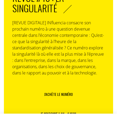
SINGULARITÉ
Engager la décrue des émissions mondiales
Si les nouveaux financements sont au rendez-vous, le
[REVUE DIGITALE] INfluencia consacre son
déploiement des sources d’énergie décarbonée dans
prochain numéro à une question devenue
les pays moins avancés va pouvoir s’accélérer,
centrale dans l’économie contemporaine : Qu’est-
notamment en Afrique subsaharienne où les
ce que la singularité à l’heure de la
investissements dans le renouvelable ont décroché
standardisation généralisée ? Ce numéro explore
depuis deux ans.
la singularité là où elle est la plus mise à l’épreuve
On se situera alors dans le cas de figure où tous les
: dans l’entreprise, dans la marque, dans les
engagements conditionnels pris par les pays peuvent
organisations, dans les choix de gouvernance,
être réalisés. D’après le Secrétariat général de la COP,
dans le rapport au pouvoir et à la technologie.
cela conduirait à dépasser le pic des émissions durant
la décennie pour les ramener en 2030 à 3 % en dessous
de celles de 2019 (alors qu’il faudrait viser -43 % dans
J'ACHÈTE LE NUMÉRO
les scénarios les plus ambitieux).
Les engagements complémentaires annoncés durant
la conférence, notamment le passage de l’Union
JE M'ABONNE 1 AN - 4 NUM.