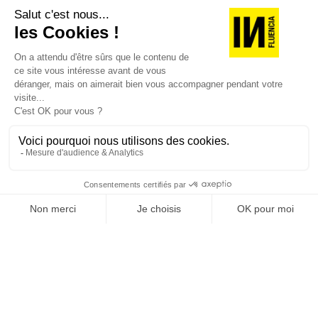
européenne de 55 à 57 %, ne changent pas
fondamentalement pas la donne.
JE DÉCOUVRE LES NUMÉROS PRÉCÉDENTS
La clef d’une accélération de la baisse des émissions
mondiales d’ici 2030 est détenue par les pays
émergents qui ont un peu tendance à se faire oublier
Je suis déjà abonné(e) :
je consulte la revue en
quand on discute du partage des responsabilités entre
version digitale
le Nord et le Sud. Plus de 60 % des émissions
mondiales sont contrôlées par ce groupe de pays, qui
n’appartiennent plus à celui des pays moins avancés
sans avoir intégré le club des pays riches.
Or, ces pays n’ont généralement pas aligné leurs
objectifs de moyen terme avec la cible de neutralité
qu’ils affichent à long terme. Sitôt qu’ils le feront, la
SUIVEZ-NOUS
baisse des émissions mondiales prendra un élan bien
plus rapide. Les trajectoires d’émission à l’horizon 2030
ne sont pas toujours en phase avec la cible de
neutralité.