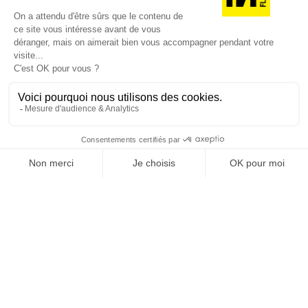
JE DÉCOUVRE LES NUMÉROS PRÉCÉDENTS
Je suis déjà abonné(e) :
je consulte la revue en
version digitale
SUIVEZ-NOUS
@
INfluencialemag