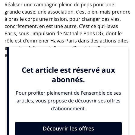
Réaliser une campagne pleine de peps pour une
grande cause, une association, c’est bien, mais prendre
à bras le corps une mission, pour changer des vies,
concrètement, en est une autre. C’est ce qu’Havas
Paris, sous l’impulsion de Nathalie Pons DG, dont le
rôle est d’emmener Havas Paris dans des actions dites
engagées, fait avec le Secours Populaire. Retour sur
expérience.
L’histoire a commencé il y a trois ans. L’idée ?
Permettre à une dizaine de jeunes sans diplôme, sans
domicile, pris en charge par le secours populaire,
d’élaborer un projet de A à Z sur une thématique
inspirante afin de leur permettre de prendre
conscience qu’une idée aboutie et concrètement
menée de bout en bout est un objectif à leur portée.
Que cela n’arrivait pas qu’aux autres. C’est Nathalie
Pons qui dans le cadre de ses fonctions (très élargies),
a eu cette idée, afin d’aider concrètement ces jeunes,