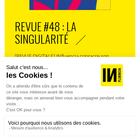
REVUE #48 : LA
SINGULARITÉ
[REVUE DIGITALE] INfluencia consacre son
prochain numéro à une question devenue
centrale dans l’économie contemporaine : Qu’est-
ce que la singularité à l’heure de la
standardisation généralisée ? Ce numéro explore
la singularité là où elle est la plus mise à l’épreuve
: dans l’entreprise, dans la marque, dans les
organisations, dans les choix de gouvernance,
dans le rapport au pouvoir et à la technologie.