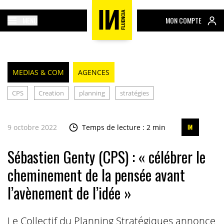
MENU
MON COMPTE
MEDIAS & COM
AGENCES
CPS
Creation
planning
stratégies
9 octobre 2022
Temps de lecture : 2 min
Sébastien Genty (CPS) : « célébrer le
cheminement de la pensée avant
l’avènement de l’idée »
Le Collectif du Planning Stratégiques annonce