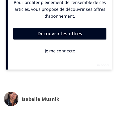
approfondissement des relations avec les écoles.
IN. : quels constats faites-vous de ces cinq années et qu’attendez-vous
de cette nouvelle édition ?
S.G. :
le constat principal est celui d’une progression
continue. Et ce, sur plusieurs dimensions. D’abord le
nombre d’agences participantes qui ne cesse
d’augmenter d’années en années. L’exigence ensuite,
puisque malgré la croissance précédemment évoquée,
le nombre de pépites remis lui n’a pas augmenté, voire
légèrement diminué.
Par ailleurs la visibilité du prix et du collectif a
progressé grâce notamment au travail réalisé avec nos
partenaires (INfluencia bien entendu mais également
Twitter et Google avec qui des conférences ont été
Isabelle Musnik
organisées).
La progression du prix est sans doute également un
peu liée au fait que par ailleurs certaines choses ne