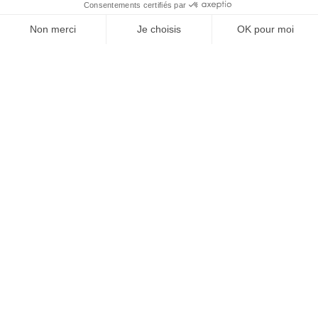
J'ACHÈTE LE NUMÉRO
JE M'ABONNE 1 AN - 4 NUM.
JE DÉCOUVRE LES NUMÉROS PRÉCÉDENTS
Je suis déjà abonné(e) :
je consulte la revue en
version digitale