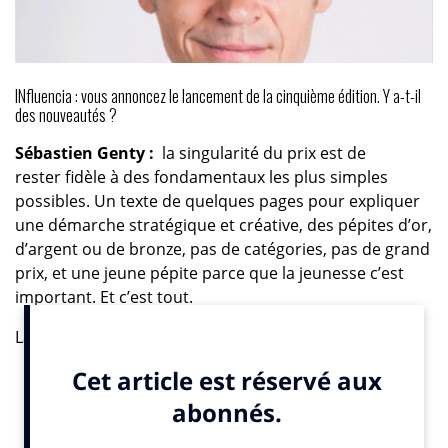
INfluencia : vous annoncez le lancement de la cinquième édition. Y a-t-il
des nouveautés ?
Sébastien Genty :
la singularité du prix est de
rester fidèle à des fondamentaux les plus simples
possibles. Un texte de quelques pages pour expliquer
une démarche stratégique et créative, des pépites d’or,
d’argent ou de bronze, pas de catégories, pas de grand
prix, et une jeune pépite parce que la jeunesse c’est
important. Et c’est tout.
La vraie nouveauté et la plus importante vient chaque
année des cas célébrés et du jury qui sélectionne
ces pépites. Néanmoins, et de manière périphérique
au prix, nous envisageons d’autres conférences
organisées avec nos partenaires* et un