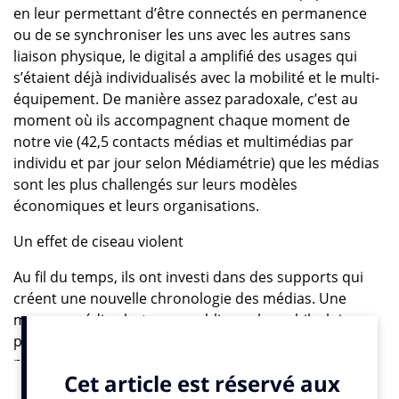
en leur permettant d’être connectés en permanence
ou de se synchroniser les uns avec les autres sans
liaison physique, le digital a amplifié des usages qui
s’étaient déjà individualisés avec la mobilité et le multi-
équipement. De manière assez paradoxale, c’est au
moment où ils accompagnent chaque moment de
notre vie (42,5 contacts médias et multimédias par
individu et par jour selon Médiamétrie) que les médias
sont les plus challengés sur leurs modèles
économiques et leurs organisations.
Un effet de ciseau violent
Au fil du temps, ils ont investi dans des supports qui
créent une nouvelle chronologie des médias. Une
marque média alerte son public sur le mobile, lui
propose un éclairage sur son site Internet, le met en
perspective lors des grands rendez-vous fédérateurs
que sont le 20 heures pour la télévision ou l’édition du