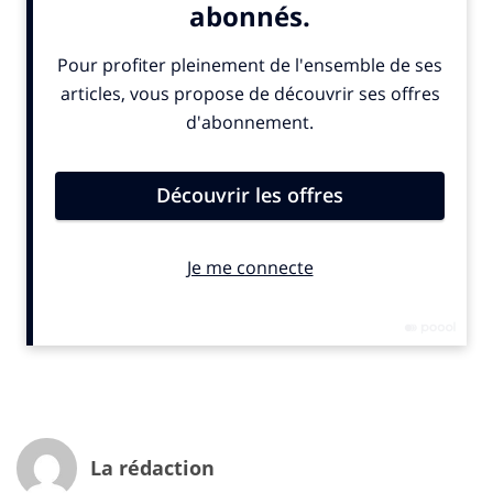
lendemain pour les quotidiens… Dans cette logique
d’accessibilité maximale, les chaînes de télévision
proposent une offre « de rattrapage » de leurs
programmes de flux, consultables à la demande
pendant sept jours après la diffusion à l’antenne, puis
de manière payante en vidéo à la demande.
En proposant leurs contenus gratuitement sur le net,
les médias ont considérablement augmenté leur
audience et multiplié les points de contact avec leur
public, mais ils sont aussi entrés de plain-pied dans un
modèle où le gratuit est roi et où la publicité n’atteint
pas – et de loin – les tarifs du print ou du petit écran.
L’effet de ciseau, encore renforcé par la conjoncture,
est particulièrement violent dans la presse. Bon
nombre de titres ont fusionné, changé de périodicité
ou disparu. La plupart des grands groupes ont lancé
des plans de restructuration, voire des plans sociaux.
La rédaction
Certains secteurs, comme la presse informatique, ont