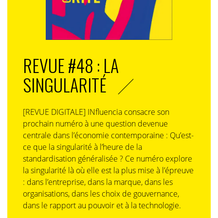
même si 87% des gens ne le connaissent pas encore.
Le bouche à oreille est un bon moyen pour développer
les ventes, mais c’est très lent.
Cela va mieux depuis que nous pouvons faire un peu
REVUE #48 : LA
de promotion. Aujourd’hui, Causette vit surtout de la
vente au numéro et de l’abonnement. Il est à
SINGULARITÉ
l’équilibre, mais il ne crée toujours pas d’excédent brut
d’exploitation car les six actionnaires, qui travaillent
tous dans le journal, réinvestissent dans la rédaction
[REVUE DIGITALE] INfluencia consacre son
l’argent gagné.
prochain numéro à une question devenue
centrale dans l’économie contemporaine : Qu’est-
INfluencia : Quelle est la place du numérique dans ce
ce que la singularité à l’heure de la
projet très tourné vers le papier ?
standardisation généralisée ? Ce numéro explore
la singularité là où elle est la plus mise à l’épreuve
GB : Nous n’avons pas encore trouvé de modèle
: dans l’entreprise, dans la marque, dans les
économique sur le numérique. Les anciens numéros
organisations, dans les choix de gouvernance,
sont assez demandés par les lecteurs qui découvrent
dans le rapport au pouvoir et à la technologie.
le magazine. Les versions pdf seront sans doute un
bon moyen de les monétiser. Notre site internet est