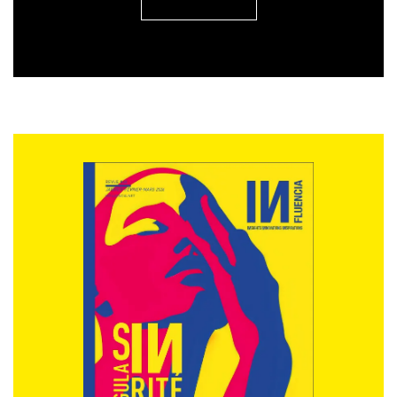
Christine Monfort
Causette : le décalage érigé en concept !
Lancé en 2009 grâce à un emprunt familial et un crédit
à la consommation, Causette flirte avec les 55 000
exemplaires. Ce féminin trace sa route en s’appuyant
sur ses lecteurs plutôt que sur la publicité. Explications
de Gilles Bonjour, cofondateur et administrateur
général…
INfluencia : Sur quels principes Causette a-t-il assis son
modèle économique ?
GB : Depuis le début, nous adaptons le développement
du magazine à nos moyens. Comme nous limitons la
publicité à dix pages par numéro – que nous
n’atteignons d’ailleurs pas toujours – il y a beaucoup de
rédactionnel. C’est un magazine cher à fabriquer. Il a eu
la chance de trouver assez rapidement son public,