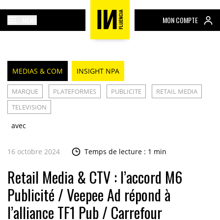
MENU
MON COMPTE
MEDIAS & COM
INSIGHT NPA
MARQUE
PLATEFORMES
PUBLICITE
RETAIL MEDIA
TELEVISION
avec
16 octobre 2024
Temps de lecture : 1 min
Retail Media & CTV : l’accord M6
Publicité / Veepee Ad répond à
l’alliance TF1 Pub / Carrefour