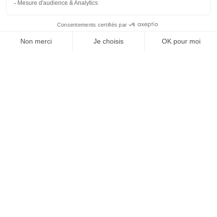
SUIVEZ-NOUS
@
INfluencialemag
Agence web
:
Novius