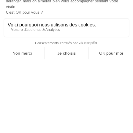
: dans l’entreprise, dans la marque, dans les
organisations, dans les choix de gouvernance,
dans le rapport au pouvoir et à la technologie.
J'ACHÈTE LE NUMÉRO
JE M'ABONNE 1 AN - 4 NUM.
JE DÉCOUVRE LES NUMÉROS PRÉCÉDENTS
Je suis déjà abonné(e) :
je consulte la revue en
version digitale