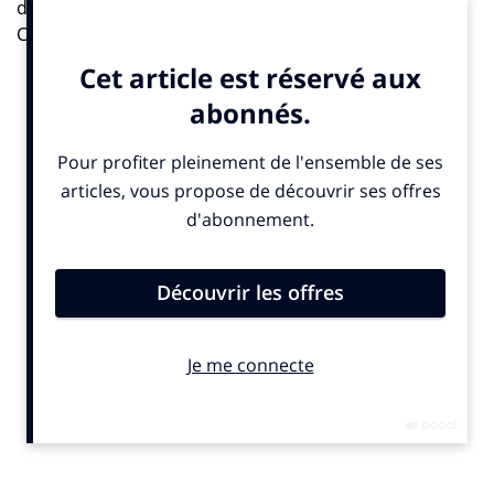
dès le matin, s’étendra probablement à toute l’île de la
Cité et au quartier Saint-Michel, où des écrans géants
de retransmission seront disposés un peu partout.
Stéphane Bern commentera l’événement pour France
Télévisions. En fin d’après midi, Monseigneur Ulrich
frappera de sa crosse, les portes de Notre-Dame, et
procédera, une fois entré dans l’édifice, au rituel du
réveil de l’orgue. Huit invocations constituant un
« dialogue » entre le prélat et l’instrument qui s’est tu
durant cinq années.
INfluencia: votre périmètre concerne exclusivement les
relations avec les médias ?
Juliette Prigent et Marie Quinette
: Effectivement,
nous sommes une dizaine de personnes dédiées
depuis plusieurs mois à cet événement unique.
D’autres équipes gèrent le conseil en communication
digitale afin d’accompagner le diocèse sur les réseaux
sociaux. L’événement lui-même, sa conception, et toute