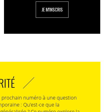
JE M'INSCRIS
RITÉ
n prochain numéro à une question
poraine : Qu’est-ce que la
n généralisée ? Ce numéro explore la