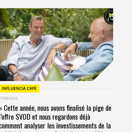
I
23/
Un
at
INFLUENCIA CAFÉ
27/06/2026
« Cette année, nous avons finalisé la pige de
l’offre SVOD et nous regardons déjà
comment analyser les investissements de la