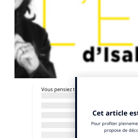
Vous pensiez tout savoir de ces directeurs
françaises qui signent ces campagnes qui 
parfois nous irritent aussi? Eh bien, nou
donnons donc rendez-vous tous les jeudis 
questionnaire de Proust sauce INfluencia
ses coutures, sans trop se prendre la tête