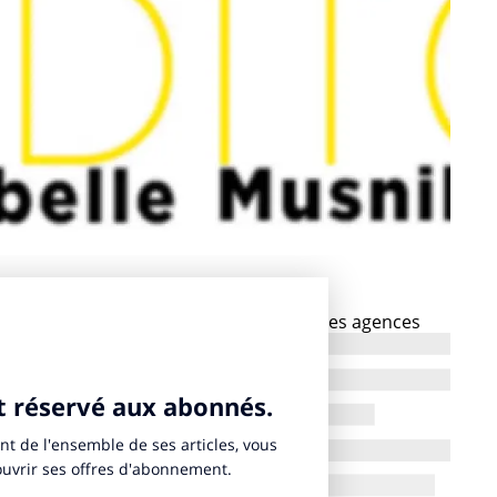
 et directrices de création des plus belles agences
nous émeuvent, nous font rire, nous interpellent et
s vous promettons que ce n’est pas le cas et nous vous
pour découvrir leurs réactions face à ce petit
. Une manière de découvrir la création sous toutes
.