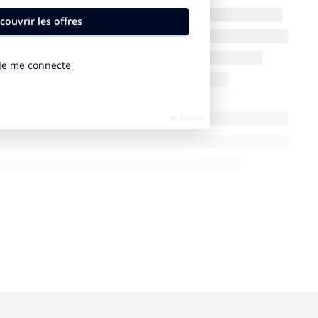
der
ici
. Nous vous souhaitons un bon visionnage.