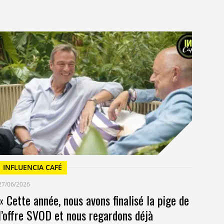
I
23/
Un
at
INFLUENCIA CAFÉ
27/06/2026
« Cette année, nous avons finalisé la pige de
l’offre SVOD et nous regardons déjà