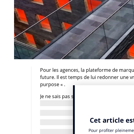
Pour les agences, la plateforme de marque
future. Il est temps de lui redonner une 
purpose « .
Je ne sais pas si vous avez remarqué mai
les agences de design, les agences de publ
d’événementiel. Pourquoi ? Parce que cons
fondations de la marque, à son ADN. Il est 
sa marque, et peu importe si ce dernier f