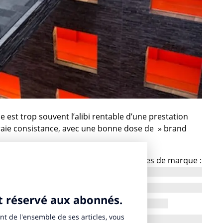
 est trop souvent l’alibi rentable d’une prestation
vraie consistance, avec une bonne dose de » brand
s tout le monde construit des plateformes de marque :
icité, les sociétés d’études et jusqu’aux agences
truire la plateforme de marque, c’est participer aux
rare que le client veuille se séparer de l’architecte de
era appel à d’autres corps de métiers pour l’exprimer.