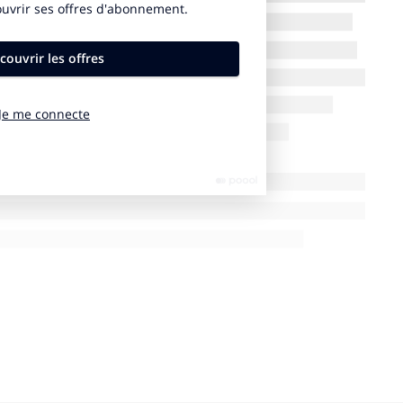
ra pas le même aspect en fonction du type d’agence
 ses principaux livrables- va lui donner sa couleur
ndent souvent plateforme de marque et brief créatif
gences de publicité confondent parfois plateforme de
Quant aux sociétés d’études, elles peuvent manquer
e en œuvre (et la faisabilité) de leurs
d’une plateforme. Ayant travaillé dans tous les types
isir une plutôt qu’une autre. Tout dépend de la
 c’est-à-dire du décideur : il y a les CEO obnubilés par
que par les études en amont. Je dirais que les sociétés
ité (et l’objectivité, parce que moins impliquées dans
 piliers fondamentaux qui permettront la construction
s tendances, la marque, la concurrence et le marché.
ent brand purpose avec du saucisson
pauvrit. Parce qu’elle n’est pas toujours entre de
ouvent à un séduisant patchwork mission-vision-
ue et qu’elle se recentre sur ce qui la rendra pérenne :