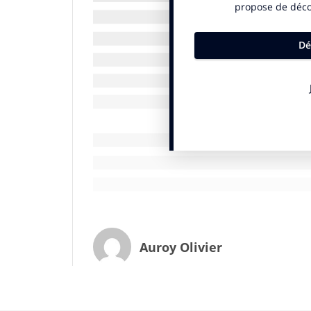
Pourtant, une plateforme de marque n’au
qui la définit. Le métier de l’agence -donc
particulière. Les agences de design confo
destiné à créer l’identité visuelle. Les a
marque et plateforme de communication. 
de pragmatisme en oubliant combien la mis
recommandations peut influencer le choix 
de sociétés, je me garderai bien d’en cho
personnalité et de la sensibilité du client,
le résultat créatif, et ceux qui ne jurent 
d’études et de marketing ont plus la capac
les étapes suivantes) à analyser les cinq
de la plateforme : les consommateurs, le
… si Jean-Claude, on peut faire un excell
Auroy Olivier
La plateforme de marque se galvaude, s’ap
bonnes mains et qu’elle se résume trop s
ambition-valeurs. Il est temps qu’elle évol