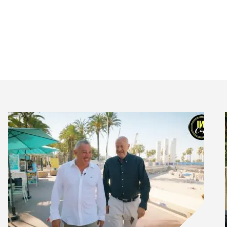
t de changement chez les actifs. En premier lieu, le
des citations) et le souhait de gagner en compétences
a volonté d’évoluer de statut dans leur activité (46%).
choisissent le freelancing (+126% en 10 ans du
re l’outplacement, nouvellement disponible dans le
 et du digital.
 penser avoir recours, dans les prochaines années, à
des plus ou moins longues. Les sociétés y voient
ertise différente (76%), la possibilité de disposer de
7%), la transmission de savoir entre les équipes
 (52%). Enfin, 44% des entreprises considèrent que
nouvelle au sein de leur organisation à travers les
 extérieurs.
nion a mené l’étude Genius auprès d’un échantillon