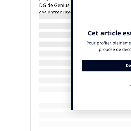
DG de Genius a fait appel à BVA Opinion af
ces entreprises en difficulté d’identifier l
L’outplacement adapté à la com
« Nous avons pour ambition de réinventer l
notre secteur, en créant une communauté 
clients pour répondre à leurs besoins. », 
tout droit inspirée de l’outplacement pra
Ainsi des missions ponctuelles de 3 à 36 
secteur sont autant de réponses au besoin
Le nomadisme oui mais accompagné
Une entreprise à saluer, tant la confusio
BVA-Genius, 78% des actifs de la communic
changé d’emploi au moins une fois au cou
les 18-34 ans qui sont près de 7 sur 10 à 
proposé ici est intéressant car cela permet
une possibilité de se constituer un véritab