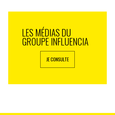
 d’utiliser ce type de système de recrutement?
iers précisément, mais l’expérience de Genius et ce qui
ications :
LES MÉDIAS DU
n demande sur l’innovation (nouvelles technologies
GROUPE INFLUENCIA
 que la moyenne, et plus diplômés disposent avec
é plus aisée sur ce marché très mouvant.
 régulièrement remis en cause par de nouvelles
JE CONSULTE
ombreuses créations de société, du type agences de
s.
e près les secteurs de la communication. Qu’en est-il
es univers?
ur ensemble, les tendances sont à observer sur le long
emploi par les actifs et la fragmentation des
ge. Elle s’est largement propagée puisque elle est de
 alors qu’elle grimpe à près de 50% pour les