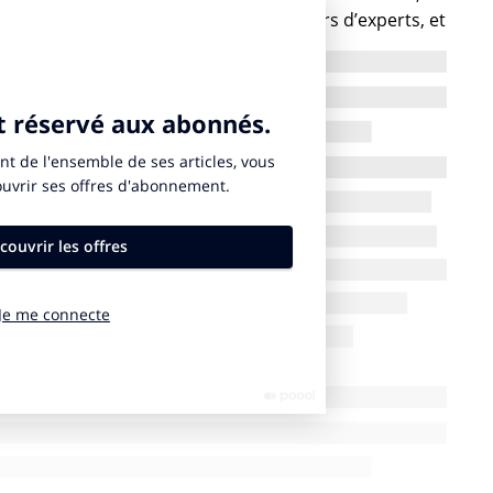
in de définir les contours de ces métiers d’experts, et
eurs besoins.
a relation de travail entre entreprises et actifs sur
de talents, formés en continu et placés chez nos
précise Josselin Martin, une première dans ce secteur,
tiqué depuis fort longtemps dans d’autres secteurs.
mois, des experts recrutés par des professionnels du
 d’expertise et d’adaptabilité.
n règne au sein de la com. Car comme l’indique l’étude
ation, du marketing et du digital interrogés ont
rs de leur carrière. Un nomadisme qui intervient chez
avoir déjà été dans ce cas (69%). « Le mode mission
 de mêler la diversité et la capacité de choisir, c’est
le CV », détaille Danièle Linhart, sociologue et