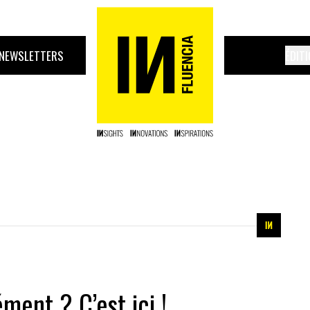
NEWSLETTERS
ÉDIT
ent ? C’est ici !