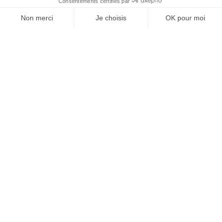
J'ACHÈTE LE NUMÉRO
JE M'ABONNE 1 AN - 4 NUM.
JE DÉCOUVRE LES NUMÉROS PRÉCÉDENTS
Je suis déjà abonné(e) :
je consulte la revue en
version digitale