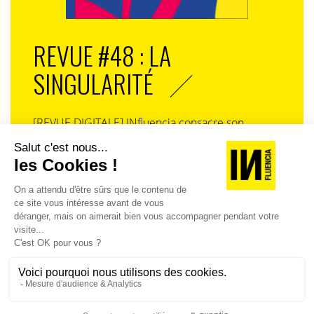
REVUE #48 : LA
SINGULARITÉ
[REVUE DIGITALE] INfluencia consacre son
prochain numéro à une question devenue
centrale dans l’économie contemporaine : Qu’est-
ce que la singularité à l’heure de la
standardisation généralisée ? Ce numéro explore
la singularité là où elle est la plus mise à l’épreuve
: dans l’entreprise, dans la marque, dans les
organisations, dans les choix de gouvernance,
dans le rapport au pouvoir et à la technologie.