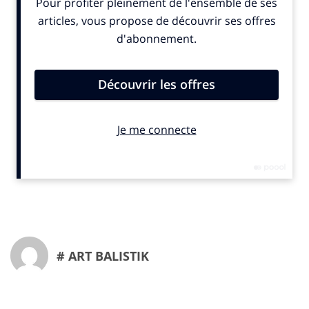
effet, l’avenir que promettent la réalité virtuelle et
toutes ses nuances induit également des lendemains
prometteur pour le secteur: expériences
spectaculaires, immersion totale dans les univers de
marques, interactivité avec les consommateurs … Le
tout avec des moyens de plus en plus simples, autant
dans la réalisation que dans l’accès aux clients,
puisqu’il suffit d’un smartphone voire d’un casque
pour vivre ces moments ludiques et expérientiels.
Ainsi, Guerlain lance une vidéo à 360° permettant de
suivre son iconique Petite Robe Noire. Ces innovations
permettent de réechanter le rapport à la marque
online mais aussi en boutique, comme l’a fait Serge
Lutens dans le Replay n°185, mais aussi comme
Google, qui a rendu accessible le British Fashion
# ART BALISTIK
Council par le biais d’une visite virtuelle inédite. Enfin,
Prada lance une application de réalité virtuelle aboutie,
déroutante et magistrale pour découvrir l’univers de