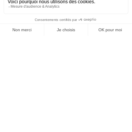
SUIVEZ-NOUS
@
INfluencialemag