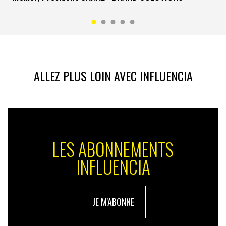
avant-première, il y a aussi la
newsletter
écrite avec
amour et garantie sans spam.
Rendez-vous la semaine prochaine pour un nouvel
épisode du podcast sélectionné par la rédaction
d’INfluencia.
ALLEZ PLUS LOIN AVEC INFLUENCIA
LES ABONNEMENTS
INFLUENCIA
JE M'ABONNE