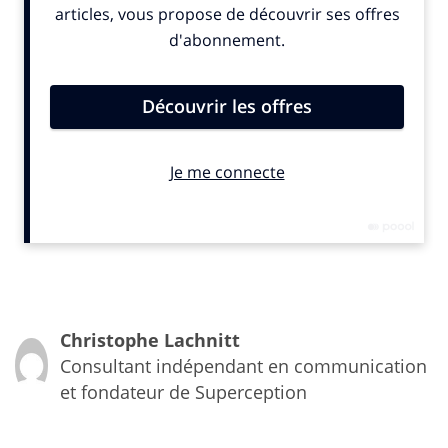
pouvoir rentrer tôt chez soi après le travail et la
possibilité de travailler chez soi étaient plus
importants que le fait de gagner. Mais la raison
pour laquelle les startups fonctionnent est parce
que leurs salariés travaillent comme des dingues. Je
suis désolé d’être aussi direct. Si vous créez une
start-up après avoir fini vos études universitaires,
vous ne laisserez pas vos collaborateurs travailler
depuis chez eux et seulement venir au bureau un
jour par semaine
“.
Christophe Lachnitt
Consultant indépendant en communication
et fondateur de Superception
Certes, Eric Schmidt n’a jamais été réputé pour
l’exemplarité de ses valeurs humaines et éthiques.