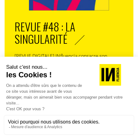
REVUE #48 : LA
SINGULARITÉ
[REVUE DIGITALE] INfluencia consacre son
prochain numéro à une question devenue
centrale dans l’économie contemporaine : Qu’est-
ce que la singularité à l’heure de la
standardisation généralisée ? Ce numéro explore
la singularité là où elle est la plus mise à l’épreuve
: dans l’entreprise, dans la marque, dans les
organisations, dans les choix de gouvernance,
dans le rapport au pouvoir et à la technologie.