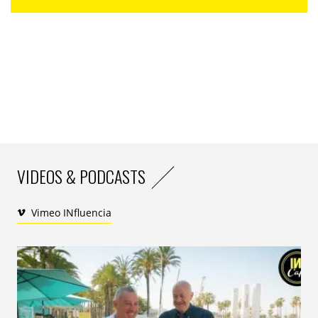
laquelle le contrôle de la performance d’un
collaborateur doit s’effectuer en observation directe
de ce qu’il fait (en particulier, accomplit-il de longues
heures au bureau ?) et non sur ses résultats. Il se
trouve que j’ai encadré, hiérarchiquement et pas
seulement fonctionnellement, durant plusieurs
années, au cours de ma carrière, des équipes
localisées à l’autre bout du monde. Au début, elles se
demandaient naturellement comment j’allais pouvoir
animer leurs entretiens d’évaluation et décider de leur
VIDEOS & PODCASTS
bonus annuel sans être à leurs côtés au quotidien.
Paradoxalement, cet éloignement géographique oblige
Vimeo INfluencia
à un plus grand alignement stratégique et
opérationnel car la seule manière de procéder dans ce
cadre est de définir et évaluer de concert des objectifs
quantitatifs et qualitatifs. Si j’ose dire, ces objectifs
doivent être objectifs, c’est-à-dire mesurables en
fonction de faits et non de sensations. Le subjectif