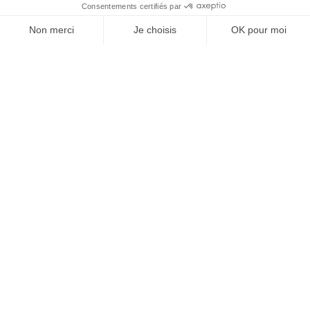
J'ACHÈTE LE NUMÉRO
JE M'ABONNE 1 AN - 4 NUM.
JE DÉCOUVRE LES NUMÉROS PRÉCÉDENTS
Je suis déjà abonné(e) :
je consulte la revue en
version digitale