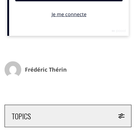
aussi être la dernière qui lui sera versée.
Frédéric Thérin
TOPICS
La marque a en effet du mal à trouver son public et à
atteindre une taille critique suffisante pour assurer
son essor. Dans une interview à
WeDemain
, la société