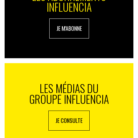
INFLUENCIA
France Invest et EY
. Le développement durable a la
cote.
Fairphone
espère enfin pouvoir surfer sur cette
vague qu’il a, peut-être, prise un peu trop tôt.
JE M'ABONNE
LES MÉDIAS DU
GROUPE INFLUENCIA
JE CONSULTE