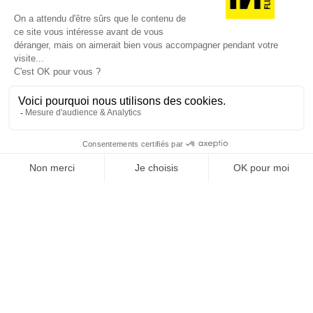
JE DÉCOUVRE LES NUMÉROS PRÉCÉDENTS
Je suis déjà abonné(e) :
je consulte la revue en
version digitale
SUIVEZ-NOUS
@
INfluencialemag