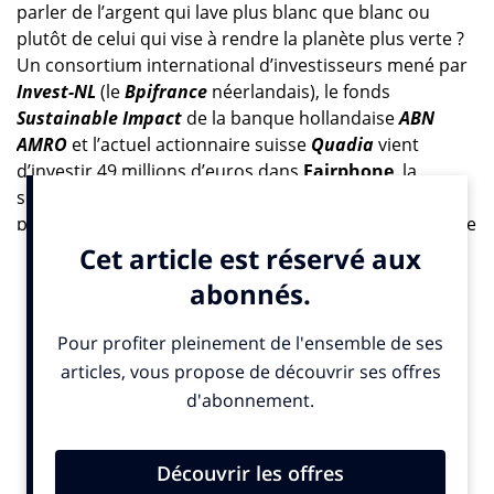
parler de l’argent qui lave plus blanc que blanc ou
plutôt de celui qui vise à rendre la planète plus verte ?
Un consortium international d’investisseurs mené par
Invest-NL
(le
Bpifrance
néerlandais), le fonds
Sustainable Impact
de la banque hollandaise
ABN
AMRO
et l’actuel actionnaire suisse
Quadia
vient
d’investir 49 millions d’euros dans
Fairphone
, la
société néerlandaise de smartphones durables. Une
partie de cette augmentation de capital sera consacrée
au remboursement de prêts et à la sortie d’une partie
des actionnaires, dont
PYMWYMIC
et 1000
crowdfunders. Le dernier financement de cette start-
up fondée en 2013 datait de 2018 et ne dépassait pas 7
millions d’euros. Cette levée avait été complétée par un
prêt de 13 millions d’euros et par une campagne de
financement participatif à hauteur de 2,5 millions. Le
tout nouveau tour de table, annoncé le 31 janvier,
montre la confiance des investisseurs pour le modèle
lancé par
Fairphone
mais cette enveloppe pourrait