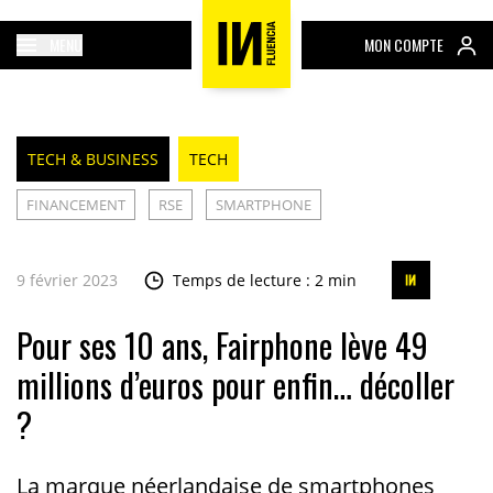
MENU
MON COMPTE
TECH & BUSINESS
TECH
FINANCEMENT
RSE
SMARTPHONE
9 février 2023
Temps de lecture : 2 min
Pour ses 10 ans, Fairphone lève 49
millions d’euros pour enfin… décoller
?
La marque néerlandaise de smartphones