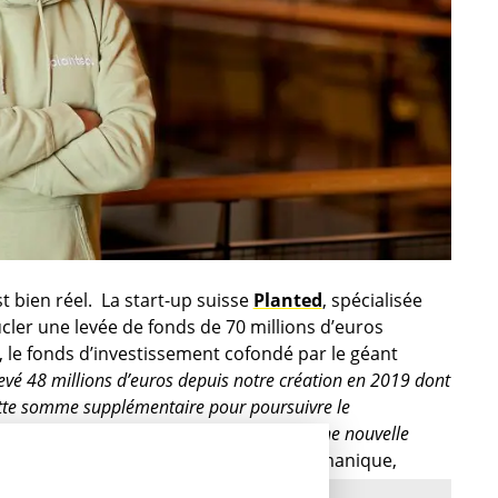
st bien réel. La start-up suisse
Planted
, spécialisée
ucler une levée de fonds de 70 millions d’euros
, le fonds d’investissement cofondé par le géant
evé 48 millions d’euros depuis notre création en 2019 dont
 cette somme supplémentaire pour poursuivre le
e notre réseau de distribution et ouvrir une nouvelle
e
»
, nous explique, avec son accent alémanique,
ne pousse.