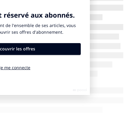
 protéines que l’on consomme sont d’origine
’autres choix si nous souhaitons lutter contre
gement climatique.
s en recherche et développement,
Planted
produit dans
de protéines végétales par jour. Sa gamme de simili-
e pois, d’avoine ou de tournesol comprend notamment
scalopes panées et aux kébabs. Contrairement à
p n’utilise aucun additif. Son « quasi » émincé de
éines de pois, des fibres de pois, de l’eau et du
» combine l’extrusion de protéines et la fermentation.