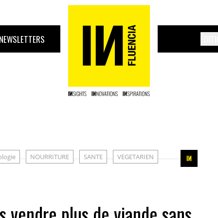
NEWSLETTERS
ÉDIT
ologie
NOURRITURE
SANTE
VEGETARIEN
s vendre plus de viande sans