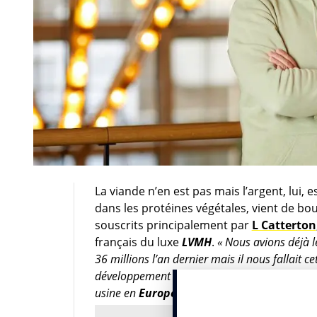
La viande n’en est pas mais l’argent, lui, e
dans les protéines végétales, vient de bo
souscrits principalement par
L Catterton
français du luxe
LVMH
.
« Nous avions déjà l
36 millions l’an dernier mais il nous fallait
développement de nouveaux produits, accroîtr
usine en
Europe
mais en dehors de la
Suiss
Pascal Bieri
, le co-fondateur de cette jeu