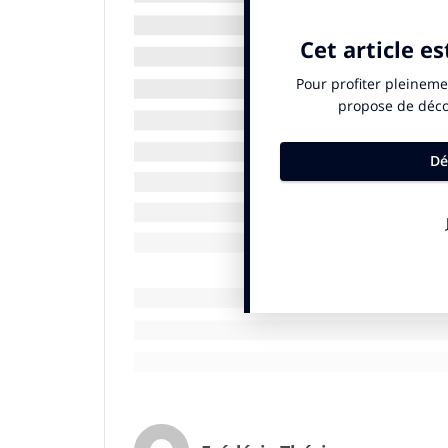
aujourd’hui à peine 2% à 3% des
végétale. Mais nous n’avons pas d
le chan
Le goût, rien que le goût
Avec ses 210 salariés dont 65 spécialisé
le canton de
Zurich
entre 12 et 14 tonnes 
viandes végétales fabriquées à partir d
des alternatives au porc effiloché, aux e
d’autres produits similaires, cette start-u
poulet comprend ainsi uniquement des prot
colza. Sa technique de « biostructuration 