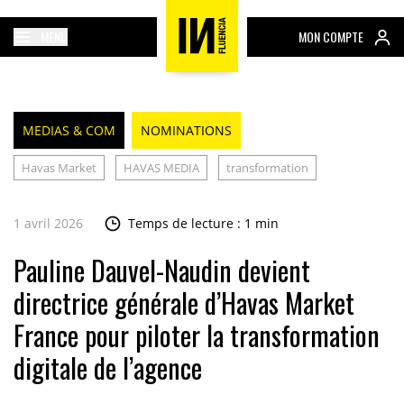
MENU
MON COMPTE
MEDIAS & COM
NOMINATIONS
Havas Market
HAVAS MEDIA
transformation
1 avril 2026
Temps de lecture : 1 min
Pauline Dauvel-Naudin devient
directrice générale d’Havas Market
France pour piloter la transformation
digitale de l’agence