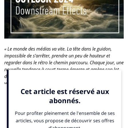
« Le monde des médias va vite. La tête dans le guidon,
impossible de s’arrêter, prendre un peu de hauteur et
regarder dans le rétro le chemin parcouru. Chaque jour, une
nouvelle tendance à court-terme émerge et amène son lot
d’(im)prévisions – elle se métamorphose ensuite en mot-
valise. Un mot qu’on emploierait à tue-tête aussi bien pour
des analyses très techniques que pour confirmer des visions
généralistes. L’Outlook, c’est tout l’inverse. Le projet est né
de la volonté d’apporter de la distance et voir le monde avec
du recul,
présente l’
IPG MediaLab
(IPG Mediabrands),
laboratoire de recherche sur les innovations qui vont
bouleverser le paysage des médias et des marques. Le