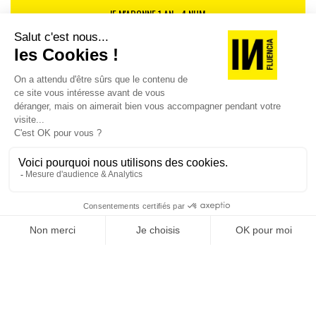
JE M'ABONNE 1 AN - 4 NUM.
JE DÉCOUVRE LES NUMÉROS PRÉCÉDENTS
Je suis déjà abonné(e) :
je consulte la revue en
version digitale
SUIVEZ-NOUS