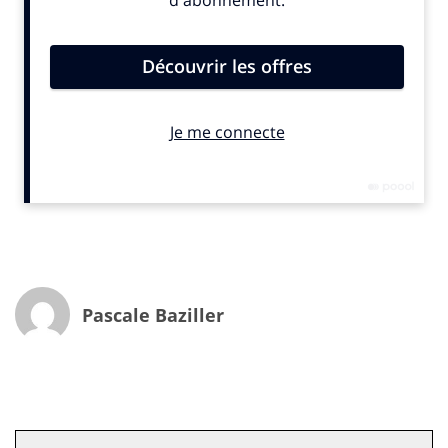
Lab qui réalise ce travail chaque année depuis 2006
réunit des chimistes qui sont les experts des
différentes agences du groupe
IPG Mediabrands
répartis autour du globe.
« Ensemble, nous vous
proposons de redécouvrir les tendances émergentes
d’aujourd’hui qui feront les habitudes de demain »,
conclut
le Lab.
Dans
Outlook 2024
, vous ne trouverez pas de
tendances micro-économiques. La volonté du Lab est
d’apporter une vision stratégique aux nouveaux
usages et à leurs impacts à long-terme pour tenter
d’anticiper les comportements. À travers l’exploration
Pascale Baziller
de cinq tendances émergentes qui feront l’objet de
cinq épisodes sur INfluencia.
– Et si la fin du prêt à taux-zéro, l’acte d’achat, ChatGPT,
la diminution des snacks et l’essor de l’Ozempic avaient
pour point en commun la crise du covid ? Vous l’avez