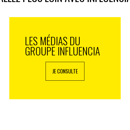
n sur les réseaux sociaux qui
aidèrent aussi les
’informer et s’entraider. Pour autant, lorsqu’une
un pays croit que son gouvernement actionne des
oncitoyens en raison de leur allégeance politique, il
ment démocratique.
LES MÉDIAS DU
ains du 5 novembre prochain.
GROUPE INFLUENCIA
JE CONSULTE