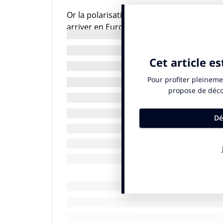
Or la polarisation politique actuelle de l
arriver en Europe dans quelques années, 
comtés des Etats-Unis, réalisée par USA 
républicains et démocrates se radicalisen
plus partisans et seulement 8% ont chang
également pour conséquence que, dans 40 
gouverneur et le corps législatif, ce qui lim
même entre Etats voisins, “
une mosaïque de
Dans ce contexte, la confiance entre gouve
maintenir. Il importe d’ailleurs que cette r
les autorités, celles-ci doivent aussi être
ceux-là. C’est désormais tellement peu 
Agency), l’agence fédérale en charge de l
site Internet une page dédiée au rétablis
catastrophe naturelle (voir
ici
un exemple
Cette pratique est un exemple parmi d’aut
gestion des crises pour mitiger les effet