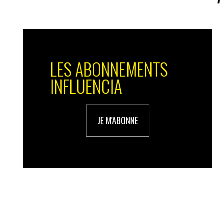
Fort heureusement, tout n’est pas malsai
populations
touchées par les ouragans à s
portion significative de la population d’
ouragans pour frapper une partie de ses c
est difficile d’y conserver un fonctionne
LES ABONNEMENTS
Ce sera tout l’enjeu des scrutins améric
INFLUENCIA
JE M'ABONNE