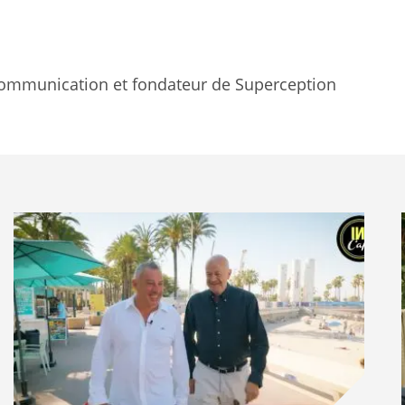
 de la FEMA intervenant dans le comté de Rutherford, en
ail et se déplacer dans une autre zone en raison de
ommunication et fondateur de Superception
istes, beaucoup d’Américains considèrent que tout ce
ur vie peut rapidement être mise en danger si ledit
 le plus déplorable de cette dérive dégradante, pour
t
, est
l’affirmation de Marjorie Taylor Greene
, élue de
 l’une des porte-flingues de l’extrême-droite
 démocrate contrôlerait le climat. Affirmation
s experts et, surtout, par les faits, mais sur
opos.
Son objectif est de faire croire
que
t Kamala Harris envoie les ouragans vers les régions
ins.
 la plus conspirationniste de ce qui reste du Parti
es élus supposés plus raisonnables montre que la
 difficile de s’extraire une fois qu’on y a goûté. Marco
parti d’Abraham Lincoln avant de vendre son âme à