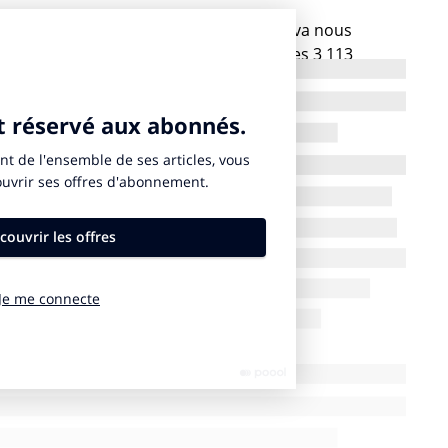
’Amérique, qui préfigure peut-être ce qui va nous
gangrène cette relation.
Une analyse
des 3 113
Today, montre ainsi que les comtés respectivement
t de plus en plus : depuis 2012, 73% sont devenus
é d’obédience. Ce durcissement politique a
Etats sur 50, le même parti contrôle le poste de
ite tout travail bipartisan et crée à travers le pays, et
 lois très divergentes
” sur des enjeux majeurs.
rnés et gouvernants est de plus en plus difficile à
elation soit réciproque : si les citoyens doivent croire
 assurées que leurs instructions seront suivies par
le cas que la FEMA (Federal Emergency Management
a gestion des situations d’urgence, propose sur son
sement de la vérité sur les rumeurs relatives à chaque
).
res des ressources qui sont retirées de la vraie
s de la désinformation. Un autre exemple réside dans le