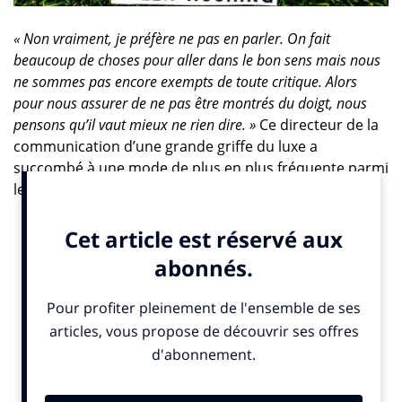
« Non vraiment, je préfère ne pas en parler. On fait
beaucoup de choses pour aller dans le bon sens mais nous
ne sommes pas encore exempts de toute critique. Alors
pour nous assurer de ne pas être montrés du doigt, nous
pensons qu’il vaut mieux ne rien dire. »
Ce directeur de la
communication d’une grande griffe du luxe a
succombé à une mode de plus en plus fréquente parmi
les marques : le greenhushing.
Paralysé par la peur
Créé en 2008 par le cabinet de consultants
Treehugger
,
ce terme décrit les entreprises qui ne souhaitent pas
mettre en avant leurs initiatives environnementales, de
peur d’être montrées du doigt. Dans la pratique, ces
sociétés ne communiquent jamais lorsqu’elles
décrochent un label environnemental ou réduisent
leurs émissions de gaz à effet de serre (GES). Près d’un