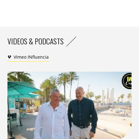
publicités ou des emballages de 150 marques qui
mentionnaient des expressions comme
« zéro
carbone »
ou
« empreinte climatique réduite »
contenaient
« des informations vagues, trompeuses ou
non étayées »
. 40% de ces allégations étaient même
dénuées de tout fondement. Un quart des déclarations
VIDEOS & PODCASTS
environnementales trompeuses provenaient, à elles
seules, de l’industrie de la mode. Certaines griffes, qui
Vimeo INfluencia
mettaient en avant leur supposée stratégie écologique,
ont commencé à faire marche arrière ces derniers
mois.
H&M
a
abandonn
é en novembre 2022
son
label « Conscious »
, qu’elle promouvait depuis une
décennie, à la suite d’une enquête de l’
Autorité
néerlandaise pour la consommation et les marchés
.
ASOS
avait, lui aussi, retiré quelques mois auparavant
«
de façon proactive
»
son
« r
esponsible Edit
»
avant la
publication d’une enquête de l’
Autorité britannique de
la concurrence et des marchés
. Comme par hasard…
Un pari perdant