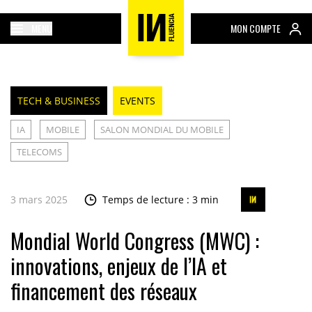
MENU
MON COMPTE
TECH & BUSINESS
EVENTS
IA
MOBILE
SALON MONDIAL DU MOBILE
TELECOMS
3 mars 2025
Temps de lecture : 3 min
Mondial World Congress (MWC) :
innovations, enjeux de l’IA et
financement des réseaux