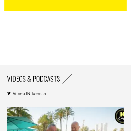
émergents.
IA au cœur des discussions
Tables rondes, lancement de nouveaux produits…
Cette année, « il y aura de l’IA partout », pronostique
Thomas Husson, vice-président du cabinet Forrester,
qui rappelle que les télécoms jouent un rôle-clé dans
l’essor de cette technologie, du fait de leur place
centrale dans l’écosystème numérique.
Plusieurs fabricants et opérateurs ont déjà promis des
VIDEOS & PODCASTS
annonces lors du salon, à l’image du chinois Honor, qui
dévoilera un outil de détection des « deepfakes »
Vimeo INfluencia
(contenus modifiés grâce à l’IA, NDLR) ou de l’espagnol
Telefonica, qui présentera des applications liées à la
santé.
« L’IA sera omniprésente » mais les observateurs
« ressentent une fatigue croissante » sur ce sujet,