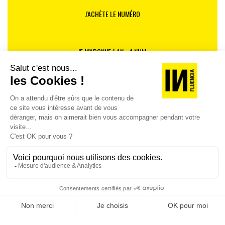
J'ACHÈTE LE NUMÉRO
JE M'ABONNE 1 AN - 4 NUM.
JE DÉCOUVRE LES NUMÉROS PRÉCÉDENTS
Je suis déjà abonné(e) :
je consulte la revue en
version digitale