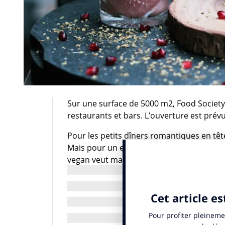
Sur une surface de 5000 m2, Food Society
restaurants et bars. L’ouverture est prév
Pour les petits dîners romantiques en tête
Mais pour un encas entre potes, une bonn
vegan veut manger avec un amateur de ste
Food Society devrait devenir, après son i
court d’Europe. Situé à deux pas de la g
abriter trente-cinq restaurants et bars. L
des concepts qui répondront à leurs atten
brunch pour le petit-déjeuner, au déjeuner 