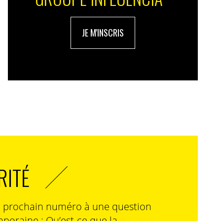
JE M'INSCRIS
RITÉ
n prochain numéro à une question
poraine : Qu’est-ce que la