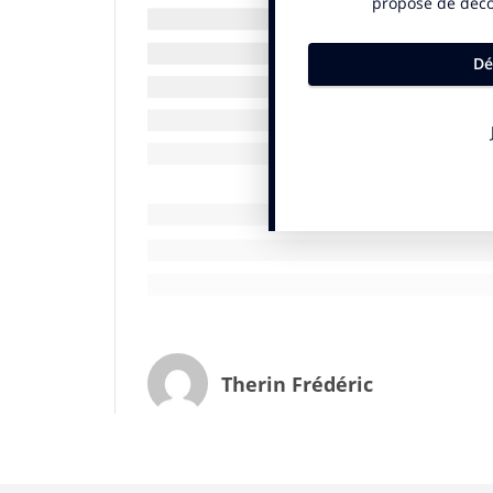
copieux, il y en aura pour tous les goûts.
Des spécialistes du fooding appelés à la 
L’investisseur derrière ce projet est un 
Westfield possède pas moins de 92 centr
chaque année par 1,2… milliard de curieu
quarante-neuf propriétés dont le CNIT et 
Westfield Forum des Halles, La Part-Dieu 
future Food Society ,ce géant a décidé de 
fooding ». Benjamin Patou, le présiden
et bars à Paris dont le Manko, le Mamo, le 
Lapérouse et le Mam’s au Musée d’Art Mod
d’identifier les concepts les plus tendan
graphiste de formation a fondé en 2015 l
Therin Frédéric
comprend vingt stands offrant une variété
par mois sur le boulevard de Belleville . 
Place Saint Louis un samedi par mois.
Une rude concurrence