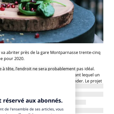
 va abriter près de la gare Montparnasse trente-cinq
ue pour 2020.
 à tête, l’endroit ne sera probablement pas idéal.
e bouffe sur le pouce ou un repas durant lequel un
ak saignant, l’adresse est à recommander. Le projet
nauguration l’année prochaine, le plus grand food
are Montparnasse à Paris, cet espace de 5000 m2 va
’idée est de proposer aux parisiens et aux touristes
tes à toute heure de la journée et de la soirée. Du
rapide en passant par le cocktail festif et le dîner