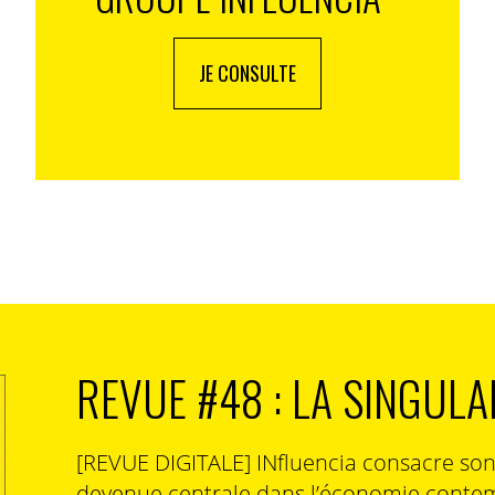
JE CONSULTE
REVUE #48 : LA SINGULA
[REVUE DIGITALE] INfluencia consacre so
devenue centrale dans l’économie contem