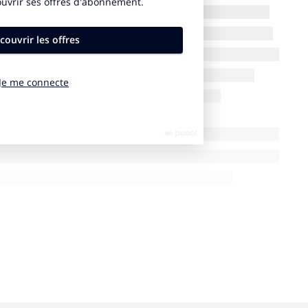
rescousse
géant de la promotion immobilière. Unibail-Rodamco-
es commerciaux dans douze pays qui sont visités
x. En France, son portefeuille comprend pas moins de
les 4 Temps à la Défense, le Carrousel du Louvre, le
à Lyon ou la Toison d’Or à Dijon. Pour imaginer sa
s’associer avec deux partenaires spécialisés dans le «
t du Moma Group, gère notamment douze restaurants
Rural by Marc Veyrat, le Bœuf sur le Toit, le
erne. Virginie Godard a, elle, reçu pour mission
ce qui seront proposés dans ce food court. Cette
e Food Market. Ce marché de cuisine de rue, qui
 de cuisines de différents pays, est organisé un jeudi
Très populaire, son format a été dupliqué à Lyon sur la