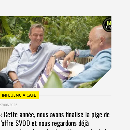
I
23/
Un
at
INFLUENCIA CAFÉ
27/06/2026
« Cette année, nous avons finalisé la pige de
l’offre SVOD et nous regardons déjà