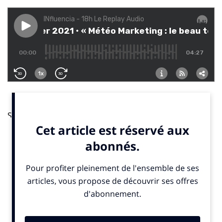
Selon une étude réalisée par
Cenareo
, l’un des leaders
européen de l’affichage dynamique en mode SaaS,
la météo impacte 25% du PIB français 70 % du PIB
mondial. Ainsi, 70% à 80% de l’activité économique
est météo-sensible. Et si la générosité des investisseurs
dépendait du temps qu’il fait ? Une corrélation
surprenante que vient prouver une étonnante
étude
danoise. Selon ses auteurs, tous chercheurs de la
Copenhagen Business School
, plus le ciel est nuageux,