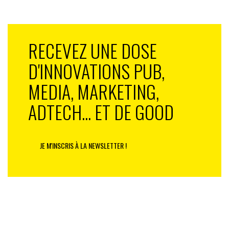
campagnes de crowdfunding considérées comme
risquées »
, explique
Ali Mohammadi
, professeur adjoint
du département de stratégie et d’innovation de la
RECEVEZ UNE DOSE
Copenhagen Business School
.
D'INNOVATIONS PUB,
MEDIA, MARKETING,
ADTECH... ET DE GOOD
JE M'INSCRIS À LA NEWSLETTER !