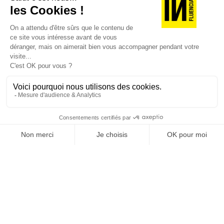
JE DÉCOUVRE LES NUMÉROS PRÉCÉDENTS
Je suis déjà abonné(e) :
je consulte la revue en
version digitale
SUIVEZ-NOUS
@
INfluencialemag