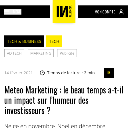
MENU
MON COMPTE
TECH & BUSINESS
TECH
AD TECH
MARKETING
Publicité
14 février 2021
Temps de lecture : 2 min
Meteo Marketing : le beau temps a-t-il
un impact sur l’humeur des
investisseurs ?
Neige en novembre, Noël en décembre