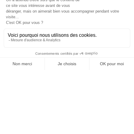
Je suis déjà abonné(e) :
je consulte la revue en
version digitale
SUIVEZ-NOUS
@
INfluencialemag