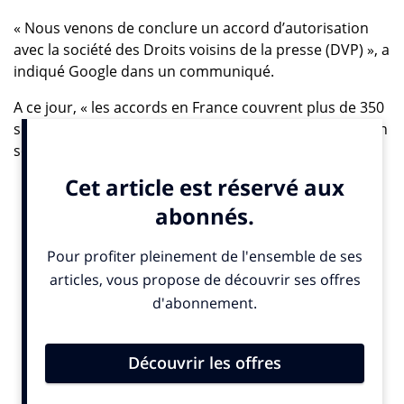
« Nous venons de conclure un accord d’autorisation
avec la société des Droits voisins de la presse (DVP) », a
indiqué Google dans un communiqué.
A ce jour, « les accords en France couvrent plus de 350
sites d’éditeurs de presse », a indiqué la plateforme, en
soulignant être « la seule en France à avoir autant
d’accords ».
D’autres sont susceptibles d’être signés à l’avenir,
l’objectif affiché par Google étant de « conclure des
accords avec l’ensemble des éditeurs de presse »
concernés.
Tous les montants sont confidentiels.
Les droits voisins du droit d’auteur ont été institués
pour les plateformes numériques en 2019 par une
directive européenne. Ils permettent aux journaux,