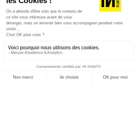
JE DÉCOUVRE LES NUMÉROS PRÉCÉDENTS
Je suis déjà abonné(e) :
je consulte la revue en
version digitale
SUIVEZ-NOUS
@
INfluencialemag