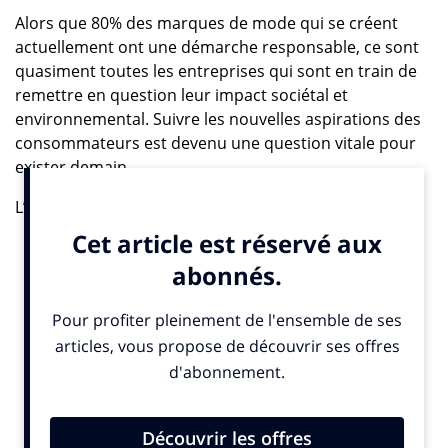
Alors que 80% des marques de mode qui se créent
actuellement ont une démarche responsable, ce sont
quasiment toutes les entreprises qui sont en train de
remettre en question leur impact sociétal et
environnemental. Suivre les nouvelles aspirations des
consommateurs est devenu une question vitale pour
exister demain.
L’étude « 50 expériences inspirantes pour aller vers
l’éco-responsabilité » dresse un portrait des marques
qui ont su renouveler leur offre pour anticiper demain.
Focus ici sur les marques dites « circulaires », ces
entreprises qui font désormais mieux avec moins, en
utilisant différents procédés.
Sauver les matières premières
Re-Belle commercialise des confitures à partir de fruits
et légumes invendus des supermarchés. Cuisinées