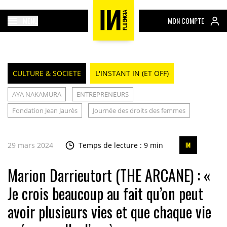
MENU
MON COMPTE
CULTURE & SOCIETE
L'INSTANT IN (ET OFF)
AYA NAKAMURA
ENTREPRENEURS
Fondation Jean Jaurès
Journée des droits des femmes
29 mars 2024
Temps de lecture : 9 min
Marion Darrieutort (THE ARCANE) : «
Je crois beaucoup au fait qu’on peut
avoir plusieurs vies et que chaque vie