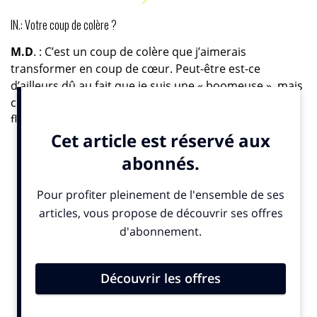
IN.: Votre coup de colère ?
M.D
. : C’est un coup de colère que j’aimerais
transformer en coup de cœur. Peut-être est-ce
d’ailleurs dû au fait que je suis une « boomeuse », mais
cela m’énerve. Il est contre cette « génération
flemme » dont tout le monde parle. Mais attention, je
tiens à préciser qu’il ne faut pas stigmatiser la
génération Z, cela concerne tout le monde. Au total,
selon une étude de la
Fondation Jean Jaurès
45 % des
Français disent être pris d’une épidémie de flemme
.
On le voit dans la vie privée comme professionnelle, on
a beaucoup parlé de « l’appel du canapé » : nous
sortons moins de chez nous, nous sommes sous la
couette à regarder Netflix et jouer à la console, nous
fréquentons moins les boîtes de nuit, le cinéma, les
salles de sport et même le bénévolat est en baisse. On