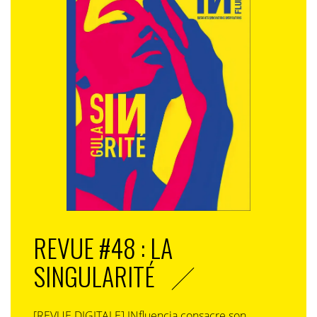
IN.: Votre plus grande réussite (en dehors de la famille et du boulot)?
M.D
. : Je ne ferai pas une réponse factuelle. En dehors
de mes enfants et des entreprises que j’ai lancées, là
où je suis contente de réussir, c’est dans la
connaissance de moi-même. Nous vivons dans
un monde où il y a des hauts et des bas, des difficultés,
des échecs et qui nous oblige parfois à faire un peu
d’introspection. Et justement, moi qui aime l’Inde, je
crois beaucoup au fait qu’on peut avoir plusieurs vies
et que chaque vie prépare celle d’après. Et je me suis
dit que je ne traverserais pas cette vie sans apprendre
REVUE #48 : LA
à me connaître. Il y a plein de façons de le faire et
SINGULARITÉ
d’essayer de rester fidèle à qui je suis dans un monde
où on peut être tiraillé, et encore plus dans celui de la
com. Je suis fière de ne jamais lâcher ce chemin parce
[REVUE DIGITALE] INfluencia consacre son