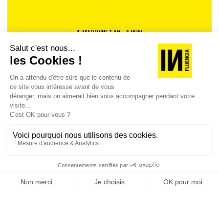
JE M'ABONNE 1 AN - 4 NUM.
JE DÉCOUVRE LES NUMÉROS PRÉCÉDENTS
Je suis déjà abonné(e) :
je consulte la revue en
version digitale
SUIVEZ-NOUS