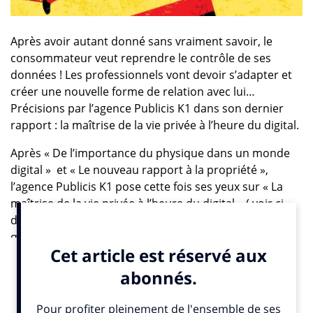
Après avoir autant donné sans vraiment savoir, le
consommateur veut reprendre le contrôle de ses
données ! Les professionnels vont devoir s’adapter et
créer une nouvelle forme de relation avec lui…
Précisions par l’agence Publicis K1 dans son dernier
rapport : la maîtrise de la vie privée à l’heure du digital.
Après « De l’importance du physique dans un monde
digital » et « Le nouveau rapport à la propriété »,
l’agence Publicis K1 pose cette fois ses yeux sur « La
maîtrise de la vie privée à l’heure du digital » ( voir ci-
dessous). Le thème colle parfaitement aux
questionnements et débats actuels sur le voyeurisme
social, l’exhibition concurrentielle sur la Toile et la
protection des données personnelles.
« Plus nos vies se digitalisent, plus nos données