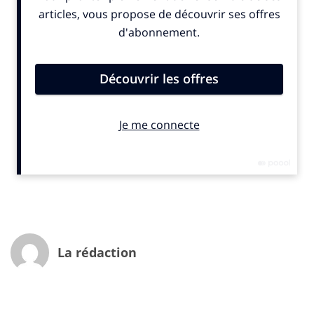
personnelles circulent », constatent Mathieu Genelle et
Paola Craveiro, respectivement Head of Strategic
Planning & Social Media et planneur stratégique –
Publicis K1 et Publicis Shopper et à l’origine du rapport.
« Les consommateurs en prennent peu à peu
conscience et leurs inquiétudes montent, face à la
multiplication des scandales autour de la vie privée sur
internet. Les marques doivent alors changer
d’approche face à la « big data » pour (r)établir une
véritable relation de confiance. ». Vaste programme…
Quand le consommateur accepte de livrer des infos en
échange d’un service gratuit, il doit réaliser qu’il fait lui-
même des marques le nouveau Big Brother. Il n’est pas
encore Orwelien mais la crainte grandit… Pour bien
comprendre les résultats de la nouvelle synthèse de
La rédaction
Publicis K1, INfluencia a donné la parole à Mathieu
Genelle.
INfluencia : Vous évoquez dans votre rapport une