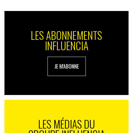
Mathieu Genelle : Les Français sont inquiets, du moins
ils l’étaient en 2010 et nous pensons qu’ils le sont
toujours. S’il n’y a pas de grande étude sur le sujet qui
a été faite depuis, de nombreux articles, dossiers,
LES ABONNEMENTS
sujets de reportages TV nous le montrent. Est-ce qu’ils
INFLUENCIA
doutent réellement de pouvoir un jour reprendre le
contrôle sur leurs données privées ? Nous ne pouvons
pas le dire, et ce serait un sujet très intéressant
d’étude. Toutefois, nous pouvons constater qu’ils se
JE M'ABONNE
posent de plus en plus de questions et qu’ils ont
tendance à chercher des solutions plutôt qu’à rester
les bras ballants. Il y a de nombreuses discussions sur
des forums et des billets sur des blogs abordent le
sujet.
On peut sentir une réelle envie mais surtout de réelles
LES MÉDIAS DU
possibilités. La première preuve : encore une fois ;
Google respecte le droit à l’oubli ! C’est bel et bien un