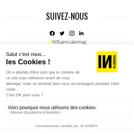
SUIVEZ-NOUS
@
INfluencialemag
Agence web
:
Novius