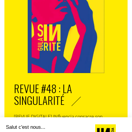
Mais pour tous ces pauvres diables, expatriés ou non,
qui ont chacun leurs raisons de céder aux sirènes de la
tentation – et vivre, pour beaucoup, dans la crainte
d’être, un jour, démasqués – quels sont les risques de
se faire choper la main de sac, et surtout pour quelles
sanctions ? En 2015,
LinkedIn
annonçait avoir déposé
un brevet de 82 pages intitulé
Interactive Fact
Checking System
. Comme son nom l’indique, il
s’agissait de développer un système de vérification
instantanée d’informations capable de «
vérifier
l’exactitude des informations
» en les comparant à
d’autres renseignements trouvés sur Internet. En
REVUE #48 : LA
somme, si LinkedIn décidait de mettre en œuvre ce
système de fact-checking sur son site Internet, il agirait
SINGULARITÉ
un peu comme un correcteur d’orthographe, appliqué
aux faits. « Décidait », oui, car depuis cette annonce il y
a maintenant sept ans… plus rien. Aucune date
[REVUE DIGITALE] INfluencia consacre son
officielle, aucun renseignement sur son
prochain numéro à une question devenue
développement… silence radio. La plateforme a-t-elle
centrale dans l’économie contemporaine : Qu’est-