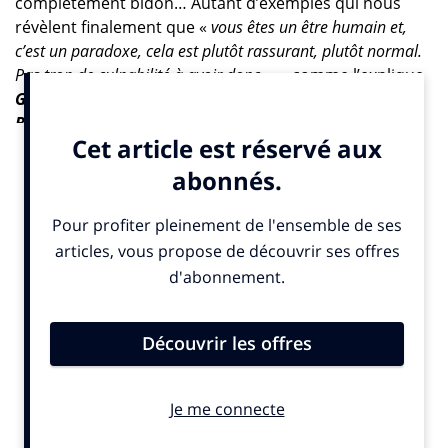
complétement bidon… Autant d’exemples qui nous
révèlent finalement que «
vous êtes un être humain et,
c’est un paradoxe, cela est plutôt rassurant, plutôt normal.
Pas trop de culpabilité à avoir donc…
», comme l’explique
Gilles Payet
, formateur et professeur à la
Skema
Business School
, sur… sa page
LinkedIn
justement.
Le royaume du faux
Au dernier décompte, le réseau social se vantait
d’habriter 850 millions de comptes individuels. Des
chiffres qui ne cessent de grandir et qui ne font que
conforter sa place de leader dans le champ des
réseaux sociaux professionnels. Cependant, à moins
qu’un utilisateur ne prenne le temps de remplir un
formulaire identifiant certaines informations fausses
ou inexactes sur un compte fallacieux, il est presque
impossible pour la plateforme de déterminer si ces