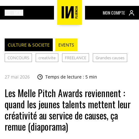
MENU
MON COMPTE
CULTURE & SOCIETE
EVENTS
CONCOURS
creativite
FREELANCE
Grandes causes
27 mai 2026
Temps de lecture : 5 min
Les Melle Pitch Awards reviennent :
quand les jeunes talents mettent leur
créativité au service de causes, ça
remue (diaporama)