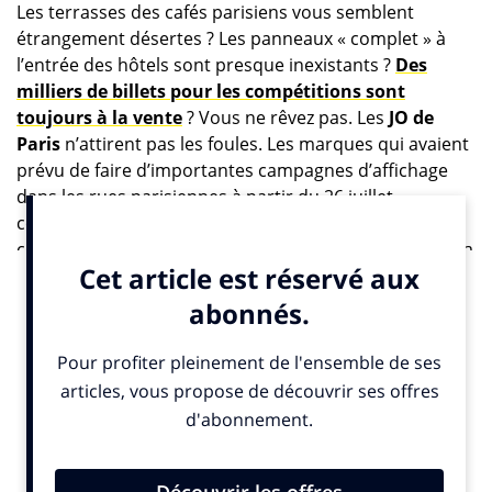
Les terrasses des cafés parisiens vous semblent
étrangement désertes ? Les panneaux « complet » à
l’entrée des hôtels sont presque inexistants ?
Des
milliers de billets pour les compétitions sont
toujours à la vente
? Vous ne rêvez pas. Les
JO de
Paris
n’attirent pas les foules. Les marques qui avaient
prévu de faire d’importantes campagnes d’affichage
dans les rues parisiennes à partir du 26 juillet
commencent à se poser de sérieuses questions et
certaines décident même de revoir leurs ambitions à la
baisse pour ne pas jeter leur argent par les fenêtres.
C’est un bruit qui coure depuis quelques semaines
dans le petit monde parisiano-parisien de la pub :
les Jeux olympiques ne seraient-ils pas en fin de
compte un piège à gogo pour les annonceurs ?
Séparons, avant toute chose, le bon grain de l’ivraie.
Un temps d’antenne sans égal