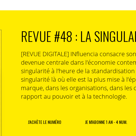
uencia consacre aux modèles économiques et
REVUE #48 : LA SINGULA
dias français, Jérémy Parola, directeur des
 Media, présente un modèle innovant, où le
de solutions technologiques pour le secteur.
[REVUE DIGITALE] INfluencia consacre so
Media dans sa stratégie d’axer son
devenue centrale dans l’économie contem
tenus et de services à la fois pour les
es éditeurs. Le premier semestre 2021, le
singularité à l’heure de la standardisatio
s de chiffre d’affaires dont 126,3 millions
singularité là où elle est la plus mise à l’é
d’abonnements et à une logique d’incitation à
marque, dans les organisations, dans les 
offre de services supplémentaires payants
rapport au pouvoir et à la technologie.
tivités BtoB ont quant à elles généré les
ur la même période (une hausse de 28 %
20). Parmi ces dernières, la mise à
’éditeurs d’une plateforme de monétisation
J'ACHÈTE LE NUMÉRO
JE M'ABONNE 1 AN - 4 NUM.
ans un tel contexte de croissance des
à l’adtech, les recettes générées par la