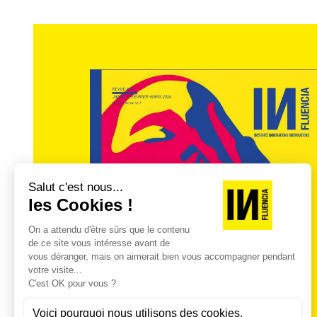
EN RÉSUMÉ
En ce huitième chapitre qu’INfl
à la monétisation digitale des mé
activités numériques de Reworld
média devient aussi fournisseur 
La pandémie a conforté Reworld 
développement dans l’offre de con
consommateurs, les marques et l
groupe a enregistré 227, 1 million
d’euros grâce à ses 2,2 millions 
la hausse du panier moyen via l’
(SVOD, hotline, paywall…). Les ac
autres 100,8 millions d’euros s
comparée au premier semestre 20
disposition d’une quarantaine d
«couvrant tous leurs besoins». D
revenus liés aux abonnements et 