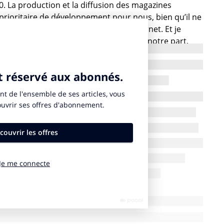
. La production et la diffusion des magazines
prioritaire de développement pour nous, bien qu’il ne
hui 52 marques médias et 45 sites internet. Et je
t l’objet
d’une offre exclusive d’achat
de notre part.
 de plus en plus des éditeurs, en plus des annonceurs
s à leur disposition nos propres outils
soins.
s – abonnements, services aux marques et éditeurs,
ortance ?
BtoC est grosso modo de 25 % supérieur aux recettes des
,
nous avons enregistré
un chiffre d’affaires de 227,1
ros grâce entre autres à nos
2,2 millions
énéré quant à elles 100,8 millions d’euros sur la même
28 % comparé au premier semestre 2020. En tout ce
rs les mêmes ingrédients : des contenus, des
ple de la publicité : une bonne monétisation
. En revanche, nous l’avons constaté pendant la