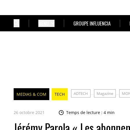
MENU
GROUPE INFLUENCIA
ADTECH
Magazine
MON
MEDIAS & COM
TECH
26 octobre 2021
Temps de lecture : 4 min
Jérémy Parola « Les abonnem