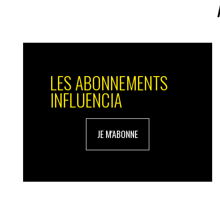
à l’écoute par les producteurs. À travers
leurs offrons une garantie d’écoute. Au li
marque chez iTunes ou Spotify sans aucun
achètera son écoute sur la cible souhait
écouté. Nous nous développons également
fonction des besoins de nos
publishers
, c
LES ABONNEMENTS
IN : au final quelle est l’importance de la pub
INFLUENCIA
J.P. : la publicité a son importance pour 
dépendants. C’est une source de revenus
soutenu que les autres piliers. L’importan
JE M'ABONNE
exemple la publicité qui nous parvient à l
10% des revenus totaux du groupe. Nous a
programmatique
, qui génère 70 % de no
auquel on croit pour générer de la valeu
auprès d’annonceurs qui recherchent de 