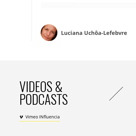
période Covid, alors que le marché publici
en nous assurant un revenu qui n’a pas b
donc de continuer de lancer de nouvelles
notamment en
print,
selon un modèle d’
lancé sept cette année (Gueuleton, Tanin,
Luciana Uchôa-Lefebvre
IN : au-delà d’une logique de croissance par 
bassins d’audiences ne sont pas extensibles à 
J.P. : en augmentant le panier moyen de
comme l’offre de chaînes SVOD (
Top Sant
et les hotlines d’assistance sur différents 
VIDEOS &
manière que nous avons réussi à augmen
le premier semestre 2021 comparé au pre
PODCASTS
environ 600 000 personnes ont augmenté l
services en lien avec les marques médias 
existence propre, car beaucoup d’utilisate
Vimeo INfluencia
notre base d’abonnés.
IN : peut-on dire que la crise de la Covid vou