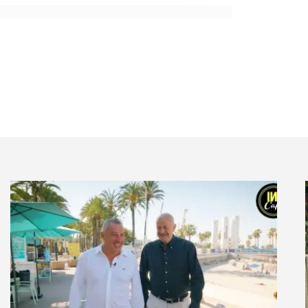
taire s’effondrait, nous avons garanti notre stabilité
ougé grâce à nos abonnés. Tout l’enjeu pour nous est
 marques médias, ce que nous faisons tous les ans,
abonnement ou de vente au numéro. Nous en avons
 Damidéco, etc.).
les acquisitions, comment faire évoluer son chiffre si ses
l’infini ?
 nos abonnés grâce à une
démarche servicielle
,
é
,
Auto Plus
), des sites thématiques payants (
paywall
)
sujets (juridique, informatique, etc.). C’est de cette
ter le panier moyen mensuel de nos abonnés de 7 %
mier semestre 2020. Depuis le début de l’année,
eur panier moyen d’un gros tiers. On lance ces
existantes. Ces derniers finissent par prendre une
urs s’y intéressent exclusivement. Cela fait avancer
s a conforté dans votre stratégie ?