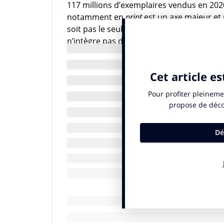
117 millions d’exemplaires vendus en 2020
notamment en
print
est un axe majeur et 
soit pas le seul. Nous réunissons aujourd’
n’intègre pas dans ce calcul
Melty
, qui fai
Dans nos activités BtoB, nos clients sont
et agences. La raison est que nous metton
technologiques pour répondre à leurs be
IN : entre vos différentes sources de revenu
publicité – lesquelles prennent le plus d’imp
J.P. : le chiffre d’affaires des activités 
activités BtoB. Le premier semestre 2021
millions d’euros dont 126,3 millions d’eu
d’abonnements
. Les activités BtoB ont g
période. Cela représente une hausse de 
que nous faisons, nous retrouvons toujou
audiences et des marques. Prenons l’exem
publicitaire dépend d’une bonne audience